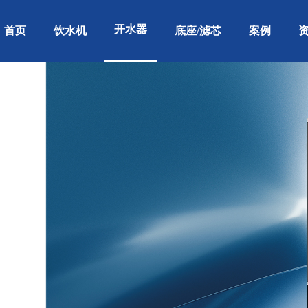
开水器
首页
饮水机
底座/滤芯
案例
用人数50人
用人数50人
用人数80人
适用人数50人
适用人数30人
适用人数100人
适用人数100人
适用人数80人
适用人数80人
适用人数50人
适用人数100人
适用人数100人
适用人数100人
适用人数40人
适用人数10人
适用人数50人
适用人数100人
适用人数100人
适用人数150人
适用人数150人
适用人数80人
适用人数150
适用人数150
适用人数150
适用人数30
适用人数80
医院案
餐饮工程案
工厂案
制造业
关于康丽源
品牌资讯
餐饮业
政府单位
校园
办公室
行业资讯
联系我们
车站机场
车
例
例
例