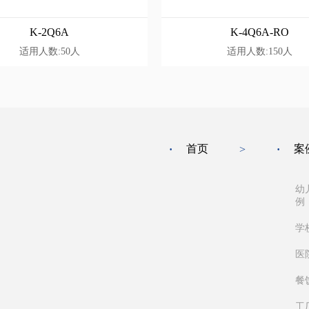
K-2Q6A
K-4Q6A-RO
适用人数:50人
适用人数:150人
首页
案
·
>
·
幼
例
学
医
餐
工