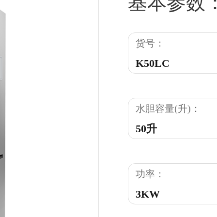
基本参数
货号：
K50LC
水胆容量(升)：
50升
功率：
3KW