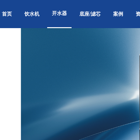
开水器
首页
饮水机
底座/滤芯
案例
用人数50人
用人数50人
用人数80人
适用人数50人
适用人数30人
适用人数100人
适用人数100人
适用人数80人
适用人数80人
适用人数50人
适用人数100人
适用人数100人
适用人数100人
适用人数40人
适用人数10人
适用人数50人
适用人数100人
适用人数100人
适用人数150人
适用人数150人
适用人数80人
适用人数150
适用人数150
适用人数150
适用人数30
适用人数80
医院案
餐饮工程案
工厂案
制造业
关于康丽源
品牌资讯
餐饮业
政府单位
校园
办公室
行业资讯
联系我们
车站机场
车
例
例
例